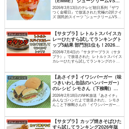
（EMME） シュークリームVSい
ちごパフェ究極の2択結果2026年
2026年3月13日のテレビ朝日系列『ザワ
3月13日
つく金曜日』で放送された究極の2択クイ
ズ 国民的スイーツ ”シュークリームVSい
ちごパフェ（苺パフェ）”の、いちごと金
木犀のシブーストパフェ・エンメ
（EMME）情報を紹介します！今回のざ
【サタプラ】レトルトスパイスカ
グルメ・レシピ
わつく金曜日...
レーひたすら試してランキングト
ップ5結果 部門別1位も！2026年
7月4日
2026年7月4日の『サタデープラス（サタ
プラ）』で放送された レトルトスパイス
カレーひたすら試してランキングのトッ
プ5＆部門別1位の結果を紹介します！こ
の記事では、番組放送直後に紹介された
最新情報をもとに、コンビニ、スーパー
【あさイチ】イワシバーガー（味
グルメ・レシピ
などで買える...
つきいわし缶詰のハンバーガー）
のレシピ シモさん（下柳剛）
2026年2月18日
2026年2月18日のNHK放送『あさイチ』
みんなゴハンだよで放送された、シモさ
んこと下柳剛さんの「イワシバーガー
（味つきいわし缶詰のハンバーガー）」
のレシピを紹介します！今回のあさイチ
みんなゴハンだよは、元プロ野球選手
【サタプラ】カップ焼きそばひた
グルメ・レシピ
で、現在プロ野球開...
すら試してランキング2026年版