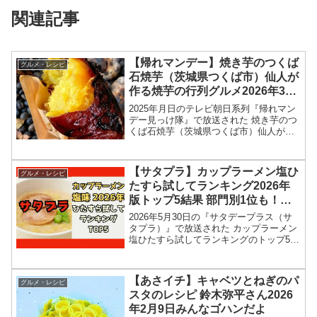
関連記事
【帰れマンデー】焼き芋のつくば
グルメ・レシピ
石焼芋（茨城県つくば市）仙人が
作る焼芋の行列グルメ2026年3月
9日
2025年月日のテレビ朝日系列『帰れマン
デー見っけ隊』で放送された 焼き芋のつ
くば石焼芋（茨城県つくば市）仙人が作
る焼芋行列グルメ 店舗情報を紹介しま
す！今回の「帰れマンデー見っけ隊‼︎」で
は、日本のそこにどうして行列が？行列
【サタプラ】カップラーメン塩ひ
グルメ・レシピ
店が特集されま...
たすら試してランキング2026年
版トップ5結果 部門別1位も！
2026年5月30日
2026年5月30日の『サタデープラス（サ
タプラ）』で放送された カップラーメン
塩ひたすら試してランキングのトップ5＆
部門別1位の結果を紹介します！この記事
では、番組放送直後に紹介された最新情
報をもとに、コンビニ、スーパーなどで
【あさイチ】キャベツとねぎのパ
グルメ・レシピ
買える 12...
スタのレシピ 鈴木弥平さん2026
年2月9日みんなゴハンだよ