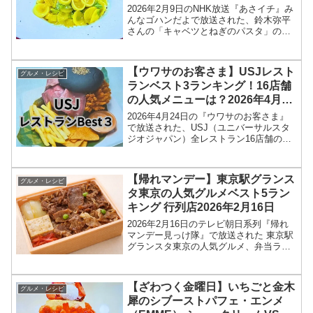
2026年2月9日のNHK放送『あさイチ』み
んなゴハンだよで放送された、鈴木弥平
さんの「キャベツとねぎのパスタ」のレ
シピを紹介します！今回のあさイチ みん
なゴハンだよは、「ピアットスズキ」オ
ーナーシェフの鈴木弥平さんが登場！ミ
【ウワサのお客さま】USJレスト
グルメ・レシピ
ラノ・コルティ...
ランベスト3ランキング！16店舗
の人気メニューは？2026年4月24
日
2026年4月24日の『ウワサのお客さま』
で放送された、USJ（ユニバーサルスタ
ジオジャパン）全レストラン16店舗の人
気メニューベスト3ランキングを紹介しま
す。今回のウワサのお客様では、USJの
お客さん200人に調査を行い、全レストラ
【帰れマンデー】東京駅グランス
グルメ・レシピ
ンの最...
タ東京の人気グルメベスト5ラン
キング 行列店2026年2月16日
2026年2月16日のテレビ朝日系列『帰れ
マンデー見っけ隊』で放送された 東京駅
グランスタ東京の人気グルメ、弁当ラン
キングベスト5、店舗情報を紹介します！
今回の「帰れマンデー見っけ隊‼︎」では、
東京駅グランスタ東京の人気弁当ランキ
【ざわつく金曜日】いちごと金木
グルメ・レシピ
ングが特集...
犀のシブーストパフェ・エンメ