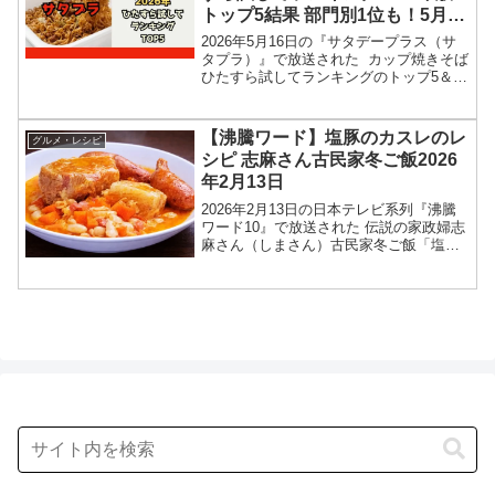
トップ5結果 部門別1位も！5月16
日
2026年5月16日の『サタデープラス（サ
タプラ）』で放送された カップ焼きそば
ひたすら試してランキングのトップ5＆部
門別1位の結果を紹介します！この記事で
は、番組放送直後に紹介された最新情報
をもとに、コンビニ、スーパーなどで買
【沸騰ワード】塩豚のカスレのレ
グルメ・レシピ
える 12...
シピ 志麻さん古民家冬ご飯2026
年2月13日
2026年2月13日の日本テレビ系列『沸騰
ワード10』で放送された 伝説の家政婦志
麻さん（しまさん）古民家冬ご飯「塩豚
のカスレ」のレシピを紹介します！伝説
の家政婦志麻さんが購入した古民家改装
ドキュメント続編！新居改装プロジェク
トに、今回はト...