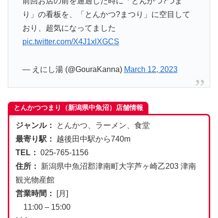
前回お店の前を通過した時に「とんかつ?つま
り」の看板を、「とんかつ?まつり」に空目して
おり、超気になってました
pic.twitter.com/X4J1xlXGCS
— えにし湯 (@GouraKanna)
March 12, 2023
とんかつつまり（新潟県中魚沼）店舗情報
ジャンル：
とんかつ、ラーメン、食堂
最寄り駅：
越後田中駅から740m
TEL：
025-765-1156
住所：
新潟県中魚沼郡津南町大字芦ヶ崎乙203 津南
観光物産館
営業時間：
[月]
11:00 – 15:00