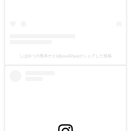
しばゆうの熊本ナビ(@yuu02yu)がシェアした投稿