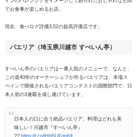
インのバレンシアをイメージして創られたおしゃれな空間
でお食事が楽しめるお店。
現在、食べログ評価3.52の超高評価店です。
パエリア（埼玉県川越市 すぺいん亭）
すぺいん亭のパエリアは一番人気のメニューで、なんと、
この道40年のオーナーシェフが作るパエリアは、本場ス
ペインで開催されるパエリアコンテストの国際部門で、日
本人初の3連覇を成し遂げています。
日本人の口に合う絶品パエリア。料理はどれも美
味しい！川越市『すぺいん亭』
??
https://t.co/tHhBUFqn69