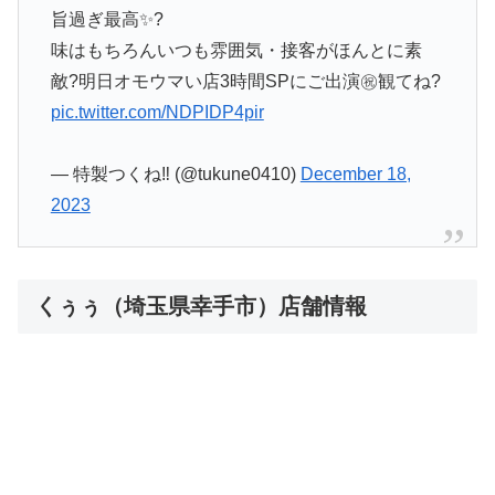
旨過ぎ最高✨?
味はもちろんいつも雰囲気・接客がほんとに素
敵?明日オモウマい店3時間SPにご出演㊗️観てね?
pic.twitter.com/NDPIDP4pir
— 特製つくね‼️ (@tukune0410)
December 18,
2023
くぅぅ（埼玉県幸手市）店舗情報