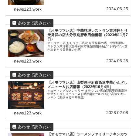
2024.06.25
news123.work
【オモウマい店】中華料理レストラン東洋軒とり
天発祥の店大分県別府市店舗情報（2023年11月7
日）
オモウマい店(おもうまい店)とり天発祥の店、中華料理レ
ストラン東洋軒大分県別府市店舗情報を紹介1日約400人前
が出るとり天発祥のお店
2024.06.25
news123.work
【オモウマい店】山梨県甲府市高速中華かんざし
メニュー＆お店情報（2022年10月4日）
ヒューマングルメンタリー オモウマい店山梨県甲府市高速
中華かんざしメニュー＆お店情報について紹介高速でキレ
ッキレに動き回る中華店主
2026.02.08
news123.work
【オモウマい店】ラーメンファミリーチキンカツ