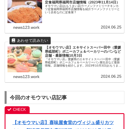
定食福岡県福岡市店舗情報（2023年11月14日）
オモウマい店(おもうまい店)ラーメンファミリーチキンカ
ツ定食福岡県福岡市店舗情報を紹介ラーメンファミリーと
いう店名なのに定食屋？
2024.06.25
news123.work
【オモウマい店】エキサイトスーパー田中（愛媛
県砥部町）ボニーカフェ＆ベーカリーのパンなど
店舗・最新情報10月3日
『オモウマい店』愛媛県のエキサイトスーパー田中（愛媛
県砥部町）ボニーカフェ＆ベーカリーパン屋出店など最新
情報。店舗情報を紹介します。2023年10月3日(おもうまい
店)
2024.06.25
news123.work
今回のオモウマい店記事
【オモウマい店】喜味屋食堂のヴィジュ盛りカツ