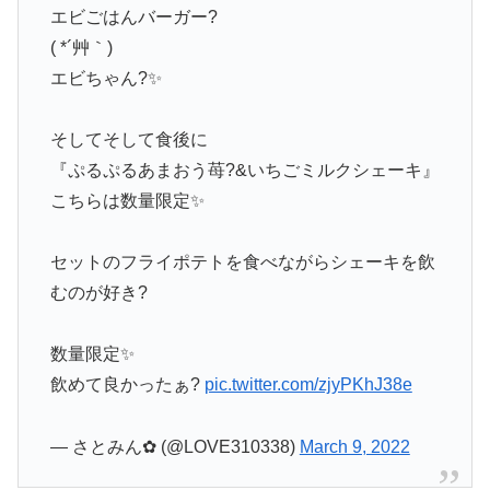
エビごはんバーガー?
( *´艸｀)
エビちゃん?✨
そしてそして食後に
『ぷるぷるあまおう苺?&いちごミルクシェーキ』
こちらは数量限定✨
セットのフライポテトを食べながらシェーキを飲
むのが好き?
数量限定✨
飲めて良かったぁ?
pic.twitter.com/zjyPKhJ38e
— さとみん✿︎ (@LOVE310338)
March 9, 2022