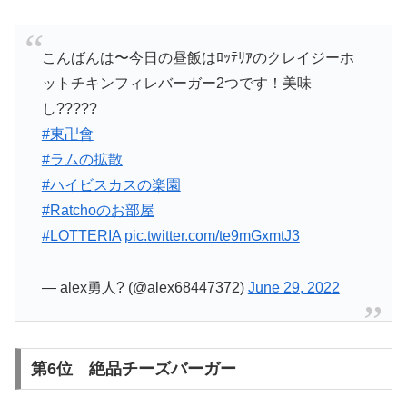
こんばんは〜今日の昼飯はﾛｯﾃﾘｱのクレイジーホ
ットチキンフィレバーガー2つです！美味
し?????
#東卍會
#ラムの拡散
#ハイビスカスの楽園
#Ratchoのお部屋
#LOTTERIA
pic.twitter.com/te9mGxmtJ3
— alex勇人? (@alex68447372)
June 29, 2022
第6位 絶品チーズバーガー