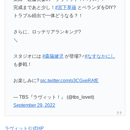
完成まであと少し！
#宮下草薙
とベランダをDIY?
トラブル続出で一体どうなる？！
さらに、ロッテリアランキング?
＼
スタジオには
#森脇健児
が登場?‍♂️
#なすなかにし
も参戦！
お楽しみに?
pic.twitter.com/o3CGveRAfE
— TBS『ラヴィット！』 (@tbs_loveit)
September 29, 2022
ラヴィット公式HP