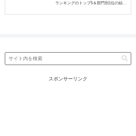
ランキングのトップ5＆部門別1位の結果
を紹介します！この記事では、番組放送
直後に紹介された最新情報をもとに、コ
ンビニ、スーパーなどで買える 12種類の
絹ごし豆腐...
スポンサーリンク