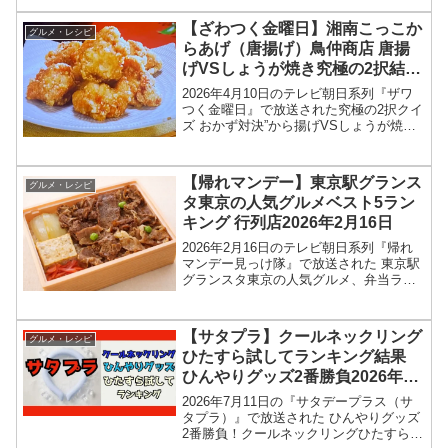
を紹介します！今回のざわつく金曜日で
は、全国の激レア限定グル獲得を目指し
【ざわつく金曜日】湘南こっこか
グルメ・レシピ
て、高嶋...
らあげ（唐揚げ）鳥仲商店 唐揚
げVSしょうが焼き究極の2択結
果・お店情報2026年4月10日
2026年4月10日のテレビ朝日系列『ザワ
つく金曜日』で放送された究極の2択クイ
ズ おかず対決”から揚げVSしょうが焼
き”の、湘南こっこからあげ（唐揚げ）鳥
仲商店お店情報、結果を紹介します！今
回のざわつく金曜日では、おかずの定
【帰れマンデー】東京駅グランス
グルメ・レシピ
番、唐揚げと生...
タ東京の人気グルメベスト5ラン
キング 行列店2026年2月16日
2026年2月16日のテレビ朝日系列『帰れ
マンデー見っけ隊』で放送された 東京駅
グランスタ東京の人気グルメ、弁当ラン
キングベスト5、店舗情報を紹介します！
今回の「帰れマンデー見っけ隊‼︎」では、
東京駅グランスタ東京の人気弁当ランキ
【サタプラ】クールネックリング
グルメ・レシピ
ングが特集...
ひたすら試してランキング結果
ひんやりグッズ2番勝負2026年7
月11日
2026年7月11日の『サタデープラス（サ
タプラ）』で放送された ひんやりグッズ
2番勝負！クールネックリングひたすら試