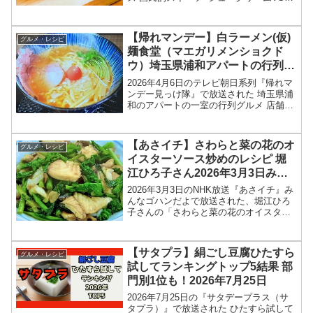
ちごパフェ（苺パフェ）”の、牛乳屋さん
が作るシュークリームMilk＆Bean'sMuiミ
ューイ情報を紹介します！今回の...
【帰れマンデー】白ラーメン(仮)
グルメ・レシピ
麺食堂（マエガリメンショクド
ウ）埼玉県浦和アパートの行列グ
ルメ2026年4月6日
2026年4月6日のテレビ朝日系列『帰れマ
ンデー見っけ隊』で放送された 埼玉県浦
和のアパートの一室の行列グルメ 店舗情
報を紹介します！今回の「帰れマンデー
見っけ隊‼︎」では、日本のそこにどうして
行列が？行列店が特集されました。この
【あさイチ】さわらと菜の花のオ
グルメ・レシピ
記事では、...
イスターソース炒めのレシピ 堀
江ひろ子さん2026年3月3日みん
なゴハンだよ
2026年3月3日のNHK放送『あさイチ』み
んなゴハンだよで放送された、堀江ひろ
子さんの「さわらと菜の花のオイスター
ソース炒め」のレシピを紹介します！今
回のあさイチ みんなゴハンだよは、料理
研究家の堀江ひろ子さんが登場！さわら
【サタプラ】絹ごし豆腐ひたすら
グルメ・レシピ
はふっくら、菜...
試してランキングトップ5結果 部
門別1位も！2026年7月25日
2026年7月25日の『サタデープラス（サ
タプラ）』で放送された ひたすら試して