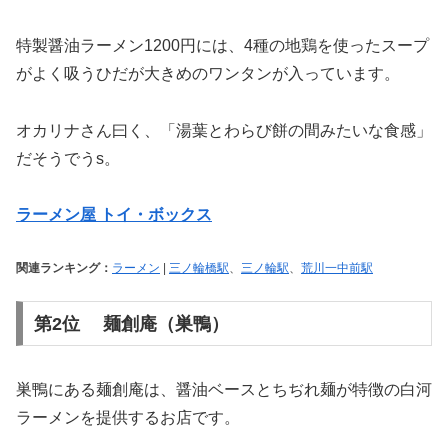
特製醤油ラーメン1200円には、4種の地鶏を使ったスープ
がよく吸うひだが大きめのワンタンが入っています。
オカリナさん曰く、「湯葉とわらび餅の間みたいな食感」
だそうでうs。
ラーメン屋 トイ・ボックス
関連ランキング：
ラーメン
|
三ノ輪橋駅
、
三ノ輪駅
、
荒川一中前駅
第2位 麺創庵（巣鴨）
巣鴨にある麺創庵は、醤油ベースとちぢれ麺が特徴の白河
ラーメンを提供するお店です。