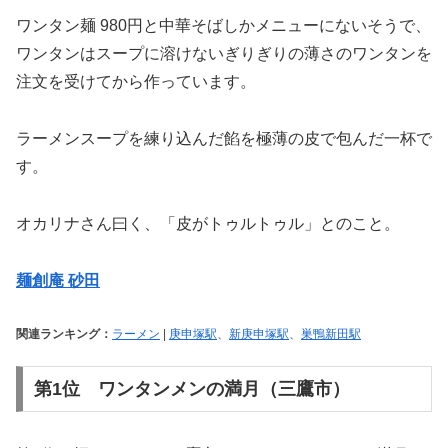
ワンタン麺 980円と中華そばしかメニューにないそうで、
ワンタンはスープに溶けないぎりぎりの薄さのワンタンを
注文を受けてから作っています。
ラーメンスープを練り込んだ餡を極薄の皮で包んだ一杯で
す。
オカリナさん曰く、「皮がトゥルトゥル」とのこと。
麺創庵 砂田
関連ランキング：
ラーメン
|
庚申塚駅
、
新庚申塚駅
、
巣鴨新田駅
第1位 ワンタンメンの満月（三鷹市）