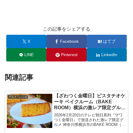
この記事をシェアする
X
Facebook
はてブ
LINE
Pinterest
LinkedIn
関連記事
【ざわつく金曜日】ピスタチオケ
グルメ・レシピ
ーキ ベイクルーム（BAKE
ROOM）横浜の激レア限定グルメ
お店情報2026年2月20日
2026年2月20日のテレビ朝日系列『ザワ
つく金曜日』で放送された激レア限定グ
ルメ 神奈川県横浜市のBAKE ROOM（ベ
イクルーム）ピスタチオケーキ お店情報