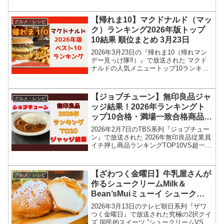
してランキングの結果を紹介します！こ
の記事では、番組放送直後に紹介された
最新情報をもとに、人気生活雑貨のひん
【帰れま10】マクドナルド（マッ
グルメ・レシピ
やりグッズ２番...
ク）ランキング2026年版トップ
10結果 順位まとめ 3月23日
2026年3月23日の『帰れま10（帰れマン
デー見っけ隊‼︎）』で放送された マクド
ナルドの人気メニュートップ10ランキン
グ結果を紹介します！タカアンドトシに
加え、も参戦して、マックの2026年版最
新トップ10ランキングを当てます。5年前
【ジョブチューン】無印良品ジャ
グルメ・レシピ
の...
ッジ結果！2026年ランキングト
ップ10合格・満場一致合格商品 2
月7日
2026年2月7日のTBS系列『ジョブチュー
ン』で放送された 2026年無印良品従業員
イチ押し商品ランキングTOP10VS超一流
中華料理人のジャッジ対決（合格・不合
格・満場一致合格）結果を紹介します！
今回のジョブチューン・ジャッジ企画で
【ざわつく金曜日】牛乳屋さんが
グルメ・レシピ
は、...
作るシュークリームMilk＆
Bean’sMuiミューイ シュークリ
ームVSいちごパフェ結果2026年
2026年3月13日のテレビ朝日系列『ザワ
3月13日
つく金曜日』で放送された究極の2択クイ
ズ 国民的スイーツ ”シュークリームVSい