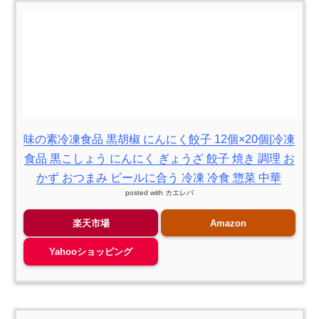
味の素冷凍食品 黒胡椒 にんにく餃子 12個×20個|冷凍
食品 黒こしょう にんにく ぎょうざ 餃子 焼き 調理 お
かず おつまみ ビールに合う 冷凍 冷食 惣菜 中華
posted with
カエレバ
楽天市場
Amazon
Yahooショッピング