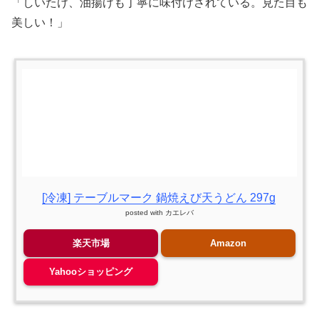
「しいたけ、油揚げも丁寧に味付けされている。見た目も
美しい！」
[冷凍] テーブルマーク 鍋焼えび天うどん 297g
posted with
カエレバ
楽天市場
Amazon
Yahooショッピング