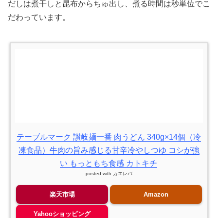
だしは煮干しと昆布からちゅ出し、煮る時間は秒単位でこ
だわっています。
テーブルマーク 讃岐麺一番 肉うどん 340g×14個（冷
凍食品）牛肉の旨み感じる甘辛冷やしつゆ コシが強
い もっともち食感 カトキチ
posted with
カエレバ
楽天市場
Amazon
Yahooショッピング