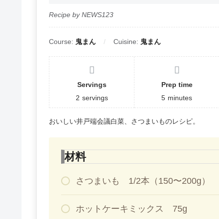
Recipe by NEWS123
Course:
鬼まん
Cuisine:
鬼まん
Servings
Prep time
2
servings
5
minutes
おいしい井戸端会議白菜、さつまいものレシピ。
材料
さつまいも 1/2本（150〜200g）
ホットケーキミックス 75g