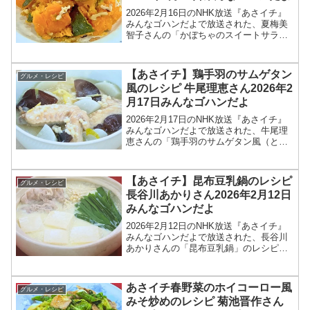
2026年2月16日のNHK放送『あさイチ』
みんなゴハンだよで放送された、夏梅美
智子さんの「かぼちゃのスイートサラ
ダ」のレシピを紹介します！今回のあさ
イチ みんなゴハンだよは、料理研究家の
夏梅美智子さんが登場！レンチンしたカ
【あさイチ】鶏手羽のサムゲタン
グルメ・レシピ
ボチャに、塩・く...
風のレシピ 牛尾理恵さん2026年2
月17日みんなゴハンだよ
2026年2月17日のNHK放送『あさイチ』
みんなゴハンだよで放送された、牛尾理
恵さんの「鶏手羽のサムゲタン風（とり
てばの参鶏湯風）」のレシピを紹介しま
す！今回のあさイチ みんなゴハンだよ
は、料理研究家の牛尾理恵さんが登場！
【あさイチ】昆布豆乳鍋のレシピ
グルメ・レシピ
鶏手羽で作る参鶏...
長谷川あかりさん2026年2月12日
みんなゴハンだよ
2026年2月12日のNHK放送『あさイチ』
みんなゴハンだよで放送された、長谷川
あかりさんの「昆布豆乳鍋」のレシピを
紹介します！今回のあさイチ みんなゴハ
ンだよは、料理研究家の長谷川あかりさ
んが登場！具材を入れて煮るだけのノン
あさイチ春野菜のホイコーロー風
グルメ・レシピ
オイル鍋のレシ...
みそ炒めのレシピ 菊池晋作さん