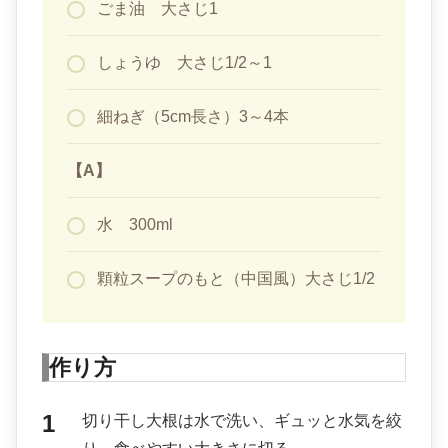
ごま油 大さじ1
しょうゆ 大さじ1/2～1
細ねぎ（5cm長さ）3～4本
【A】
水 300ml
顆粒スープのもと（中国風）大さじ1/2
作り方
切り干し大根は水で洗い、ギュッと水気を絞