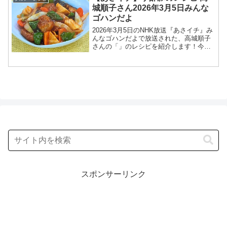
はふっくら、菜...
城順子さん2026年3月5日みんな
ゴハンだよ
2026年3月5日のNHK放送『あさイチ』み
んなゴハンだよで放送された、高城順子
さんの「」のレシピを紹介します！今回
のあさイチ みんなゴハンだよは、料理研
究家の高城順子さんが登場！甘酢にトマ
トケチャップを加えた、ほのかな甘みと
酸味で、どこか...
スポンサーリンク