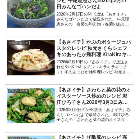
シピ 牛尾理恵さん2026年2月17
日みんなゴハンだよ
2026年2月17日のNHK放送『あさイチ』
みんなゴハンだよで放送された、牛尾理
恵さんの「春菊の和え物（春菊のあえも
の）」のレシピを紹介します！今回のあ
さイチ みんなゴハンだよは、料理研究家
の牛尾理恵さんが登場！春菊のあえもの
【あさイチ】かぶのポタージュパ
グルメ・レシピ
のレシピを教え...
スタのレシピ 秋元さくらシェフ
冬のあったか麺料理 KiraKiraキッ
チン2026年2月10日
2026年2月10日の『あさイチ』で放送さ
れたKiraKiraキッチン（キラキラキッチ
ン）冬のあったか麺料理レシピ 秋元さく
らシェフの洋食 「かぶのポタージュパス
タ」の作り方を紹介します！今回の「あ
さイチ」では、KiraKiraキッチンで、...
【あさイチ】さわらと菜の花のオ
グルメ・レシピ
イスターソース炒めのレシピ 堀
江ひろ子さん2026年3月3日みん
なゴハンだよ
2026年3月3日のNHK放送『あさイチ』み
んなゴハンだよで放送された、堀江ひろ
子さんの「さわらと菜の花のオイスター
ソース炒め」のレシピを紹介します！今
回のあさイチ みんなゴハンだよは、料理
研究家の堀江ひろ子さんが登場！さわら
【あさイチ】ザ酢豚のレシピ 高
グルメ・レシピ