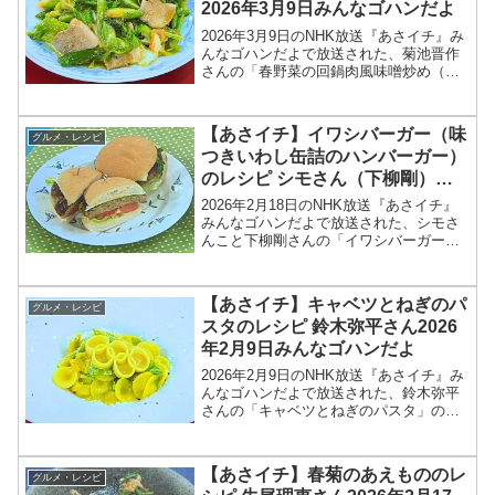
2026年3月9日みんなゴハンだよ
2026年3月9日のNHK放送『あさイチ』み
んなゴハンだよで放送された、菊池晋作
さんの「春野菜の回鍋肉風味噌炒め（春
野菜のホイコーロー風みそ炒め）」のレ
シピを紹介します！今回のあさイチ みん
なゴハンだよは、料理研究家の菊池晋作
【あさイチ】イワシバーガー（味
グルメ・レシピ
さんが登場！豆...
つきいわし缶詰のハンバーガー）
のレシピ シモさん（下柳剛）
2026年2月18日
2026年2月18日のNHK放送『あさイチ』
みんなゴハンだよで放送された、シモさ
んこと下柳剛さんの「イワシバーガー
（味つきいわし缶詰のハンバーガー）」
のレシピを紹介します！今回のあさイチ
みんなゴハンだよは、元プロ野球選手
【あさイチ】キャベツとねぎのパ
グルメ・レシピ
で、現在プロ野球開...
スタのレシピ 鈴木弥平さん2026
年2月9日みんなゴハンだよ
2026年2月9日のNHK放送『あさイチ』み
んなゴハンだよで放送された、鈴木弥平
さんの「キャベツとねぎのパスタ」のレ
シピを紹介します！今回のあさイチ みん
なゴハンだよは、「ピアットスズキ」オ
ーナーシェフの鈴木弥平さんが登場！ミ
【あさイチ】春菊のあえもののレ
グルメ・レシピ
ラノ・コルティ...