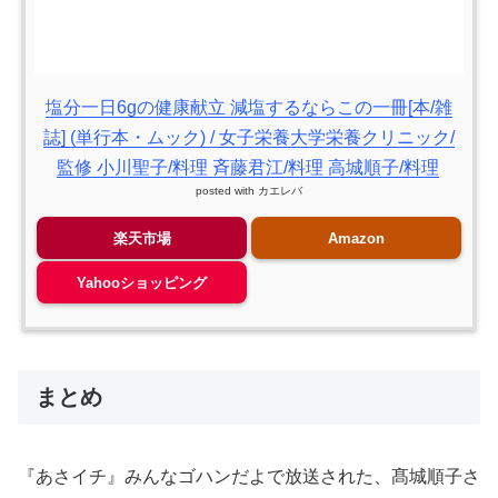
塩分一日6gの健康献立 減塩するならこの一冊[本/雑
誌] (単行本・ムック) / 女子栄養大学栄養クリニック/
監修 小川聖子/料理 斉藤君江/料理 高城順子/料理
posted with
カエレバ
楽天市場
Amazon
Yahooショッピング
まとめ
『あさイチ』みんなゴハンだよで放送された、髙城順子さ