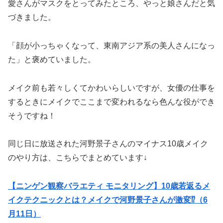
愛さんがマスクをとってみたところ、やっと娘さんだと気
づきました。
「顔が小っちゃくなって、東南アジア系の美人さんになっ
た」と褒めていました。
メイク前も若々しくてかわいらしいですが、女優の仕事を
するときにメイクでここまで変われるなら色んな役ができ
そうですね！
同じ日に放送された河野景子さんのマイナス10歳メイク
のやり方は、こちらでまとめています↓
【ニンゲン観察バラエティ モニタリング】10歳若返るメ
イクテクニックとは？メイクで河野景子さんが激変⁉（6
月11日）