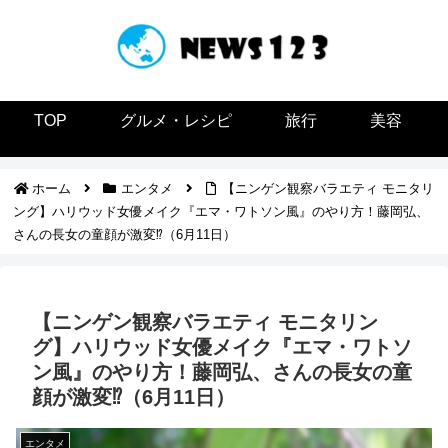
TOP
グルメ・レシピ
旅行
美容
ホーム
エンタメ
【ニンゲン観察バラエティ モニタリ
ング】ハリウッド女優メイク『エマ・ワトソン風』のやり方！藤岡弘、
さんの長女の童顔が激変⁉（6月11日）
【ニンゲン観察バラエティ モニタリン
グ】ハリウッド女優メイク『エマ・ワトソ
ン風』のやり方！藤岡弘、さんの長女の童
顔が激変⁉（6月11日）
エンタメ