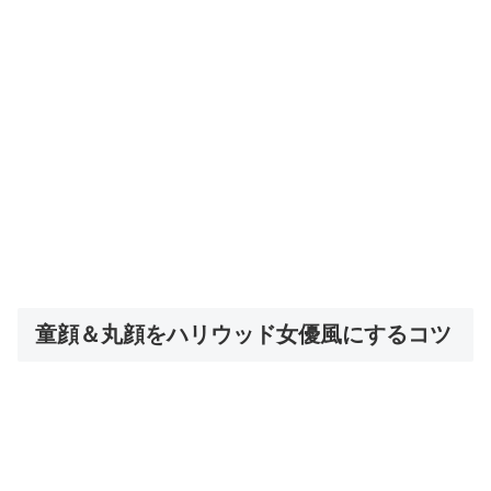
童顔＆丸顔をハリウッド女優風にするコツ