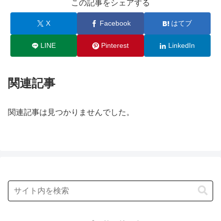
この記事をシェアする
X
Facebook
はてブ
LINE
Pinterest
LinkedIn
関連記事
関連記事は見つかりませんでした。