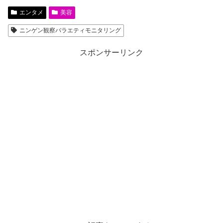
エンタメ
美容
ニンゲン観察バラエティモニタリング
スポンサーリンク