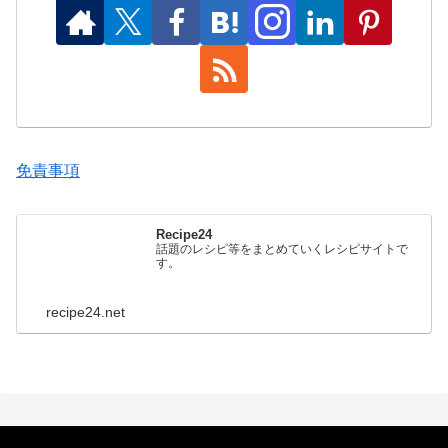
免責事項
Recipe24
話題のレシピ等をまとめていくレシピサイトで
す。
recipe24.net