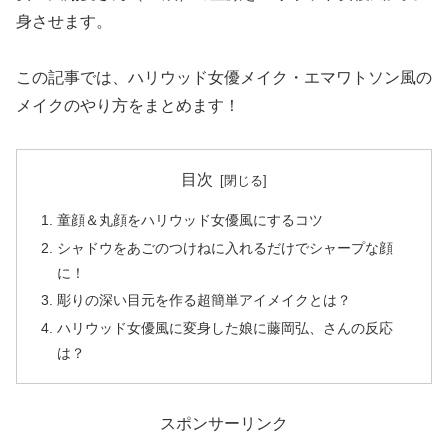
身させます。
この記事では、ハリウッド女優メイク・エマワトソン風の
メイクのやり方をまとめます！
目次
童顔＆丸顔をハリウッド女優風にするコツ
シャドウをあごのつけねに入れるだけでシャープな顔
に！
彫りの深い目元を作る超簡単アイメイクとは？
ハリウッド女優風に変身した娘に藤岡弘、さんの反応
は？
スポンサーリンク