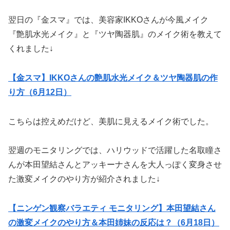
翌日の『金スマ』では、美容家IKKOさんが今風メイク
『艶肌水光メイク』と『ツヤ陶器肌』のメイク術を教えて
くれました↓
【金スマ】IKKOさんの艶肌水光メイク＆ツヤ陶器肌の作
り方（6月12日）
こちらは控えめだけど、美肌に見えるメイク術でした。
翌週のモニタリングでは、ハリウッドで活躍した名取瞳さ
んが本田望結さんとアッキーナさんを大人っぽく変身させ
た激変メイクのやり方が紹介されました↓
【ニンゲン観察バラエティ モニタリング】本田望結さん
の激変メイクのやり方＆本田姉妹の反応は？（6月18日）