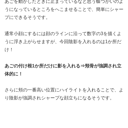
あごを動かしたときに止まっているなと思う蝶つがいのよ
うになっているところをへこませることで、簡単にシャー
プにできるそうです。
通常小顔にするには顔のラインに沿って数字の3を描くよ
うに浮き上がらせますが、今回陰影を入れるのは1か所だ
け！
あごの付け根1か所だけに影を入れる⇒頬骨が強調され立
体的に！
さらに頬の一番高い位置にハイライトを入れることで、よ
り陰影が強調されシャープな顔立ちになるそうです。