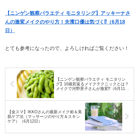
【ニンゲン観察バラエティ モニタリング】アッキーナさ
んの激変メイクのやり方！夫濱口優は気づく⁉（6月18
日）
とても参考になったので、よろしければご覧ください！
【ニンゲン観察バラエティ モニタリン
グ】10歳若返るメイクテクニックとは？
メイクで河野景子さんが激変⁉（6月11
日）
【金スマ】IKKOさんの最新メイク術＆美
肌ケア法（マッサージのやり方＆スキン
ケア）（6月12日）