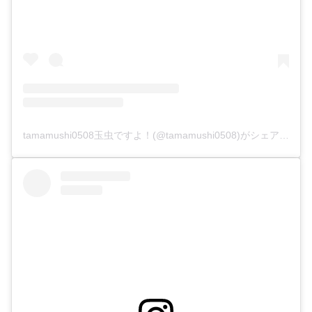
tamamushi0508玉虫ですよ！(@tamamushi0508)がシェアした投