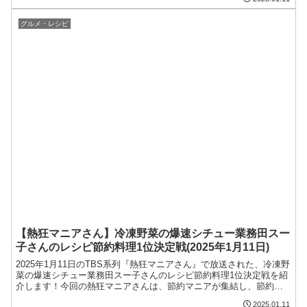
料理1位決定戦をまとめます。まとめ今回の記事では、2025年1月11
日のTBS系列『熱狂マニアさん』で放送された、炊飯器グラタン炊
飯器ギャルのレシ...
グルメ・レシピ
【熱狂マニアさん】冷凍野菜の爆速シチュー業務田スー
子さんのレシピ節約料理1位決定戦(2025年1月11日)
2025年1月11日のTBS系列『熱狂マニアさん』で放送された、冷凍野
菜の爆速シチュー業務田スー子さんのレシピ節約料理1位決定戦を紹
介します！今回の熱狂マニアさんは、節約マニアが集結し、節約料
理1位決定戦を開催。業務田スー子さんも参戦し、業務スーパーの食
2025.01.11