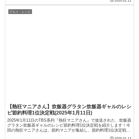
2025.01.11
の記事では、「韓国風大根餅（大根もち）」のレシピ節約料理1位決
定戦をまとめます。まとめ今回の記事では、2025年1月11日のTBS系
列『熱狂マ...
グルメ・レシピ
【熱狂マニアさん】炊飯器グラタン炊飯器ギャルのレシ
ピ節約料理1位決定戦(2025年1月11日)
2025年1月11日のTBS系列『熱狂マニアさん』で放送された、炊飯器
グラタン炊飯器ギャルのレシピ節約料理1位決定戦を紹介します！今
回の熱狂マニアさんは、節約マニアが集結し、節約料理1位決定戦を
開催。今回の記事では、炊飯器グラタン炊飯器ギャルのレシピ節約
2025.01.11