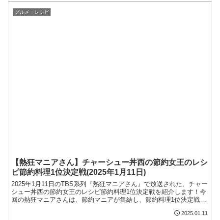
狂マニアさん】炊飯器グラタン炊飯器ギャルのレシピ節約料理1位決
定戦(2025年1...
グルメ・レシピ
【熱狂マニアさん】チャーシュー丼西の節約女王のレシ
ピ節約料理1位決定戦(2025年1月11日)
2025年1月11日のTBS系列『熱狂マニアさん』で放送された、チャー
シュー丼西の節約女王のレシピ節約料理1位決定戦を紹介します！今
回の熱狂マニアさんは、節約マニアが集結し、節約料理1位決定戦を
開催。100円以下で作る絶品どんぶりなどが紹介されました。今回の
2025.01.11
記事では、チャーシュー丼西の節約女王のレシピ節約料理1位決定戦