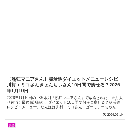
【熱狂マニアさん】腸活鍋ダイエットメニューレシピ
川村エミコさんきょんちぃさん10日間で痩せる？2026
年1月10日
2026年1月10日のTBS系列『熱狂マニアさん』で放送された、正月太
り解消！最強腸活鍋だけダイエット10日間で何キロ痩せる？腸活鍋
レシピ・メニュー、たんぽぽ川村エミコさん、ぱーてぃーちゃん金
子きょんちぃさんのダイエット結果を紹介します！今回のマニアさ
2026.01.10
んは、話題の「鍋ダイエット」にマニアさんが「腸活」をプラスし
た、腸活鍋レシピが特集されました。ご自身も糖質オフレシピなど
で20kg痩せたという管理栄...
美容