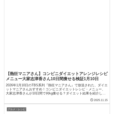
【熱狂マニアさん】コンビニダイエットアレンジレシピ
メニュー大家志津香さん10日間痩せる検証1月10日
2026年1月10日のTBS系列『熱狂マニアさん』で放送された、ダイエ
ットマニアさんおすすめ！コンビニダイエットレシピ・メニュー、
大家志津香さんが10日間で何kg痩せる？ダイエット結果を紹介しま
す！今回のマニアさんは、コンビニダイエット商品やアレンジレシ
2025.11.15
ピが特集されました。コンビニダイエットマニア厳選商品を10日間
食べ続けて、何キロ痩せるのか挑戦しました。コンビニダイエット
レシピ３大コンビニダイエ...
グルメ・レシピ