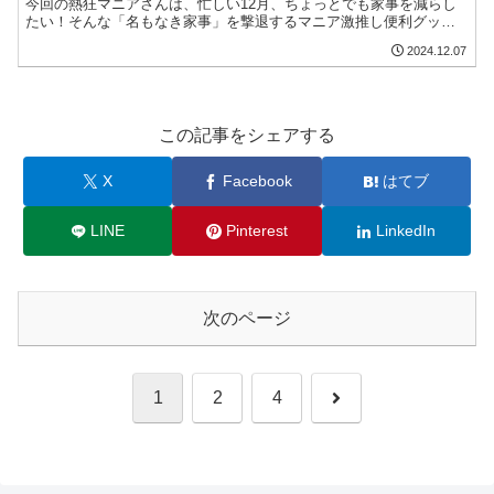
今回の熱狂マニアさんは、忙しい12月、ちょっとでも家事を減らし
たい！そんな「名もなき家事」を撃退するマニア激推し便利グッズ
を芸能界のご意見番とｄ辛口主婦軍団がジャッジし4番勝負！
2024.12.07
この記事をシェアする
X
Facebook
はてブ
LINE
Pinterest
LinkedIn
次のページ
次
1
2
4
へ