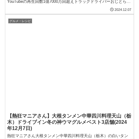
YouTubeの再生回数1億7000万回超えトラックドライバーおじとらと
ロッチ中岡の二人旅！北関東あったまロードのドライブイングルメ
2024.12.07
が登場！
グルメ・レシピ
【熱狂マニアさん】大根タンメン中華四川料理天山（栃
木）ドライブイン冬の神ウマグルメベスト3店舗(2024
年12月7日)
熱狂マニアさん大根タンメン中華四川料理天山（栃木）の白いタン