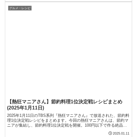
当地スーパーマニアさんの住みたい街ランキングベスト5をまとめま
す。ご当地スーパーマニアさ...
グルメ・レシピ
【熱狂マニアさん】節約料理1位決定戦レシピまとめ
(2025年1月11日)
2025年1月11日のTBS系列『熱狂マニアさん』で放送された、節約料
理1位決定戦レシピをまとめます。今回の熱狂マニアさんは、節約マ
ニアが集結し、節約料理1位決定戦を開催。100円以下で作る絶品ど
んぶりなどが紹介されました。今回の記事では、節約料理1位決定戦
2025.01.11
のレシピをまとめます。炊飯器グラタン 炊飯器ギャルのレシピ【熱