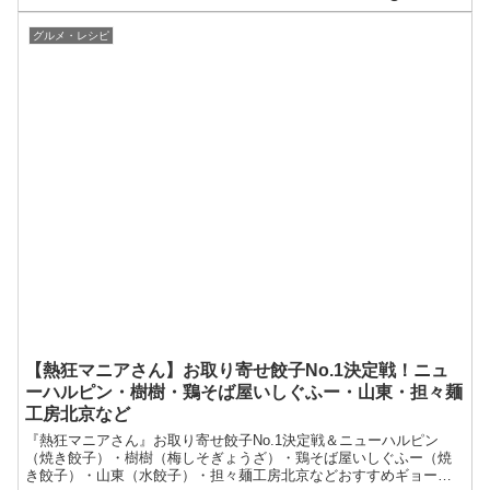
材を使い節約レシピを紹介されました。今回の記事では、冷凍野菜
の爆速シチュー業務田スー子さんのレシピ節約料理1位決定戦をまと
めます。業務田スー子のヒ...
グルメ・レシピ
【熱狂マニアさん】お取り寄せ餃子No.1決定戦！ニュ
ーハルピン・樹樹・鶏そば屋いしぐふー・山東・担々麺
工房北京など
『熱狂マニアさん』お取り寄せ餃子No.1決定戦＆ニューハルピン
（焼き餃子）・樹樹（梅しそぎょうざ）・鶏そば屋いしぐふー（焼
き餃子）・山東（水餃子）・担々麺工房北京などおすすめギョーザ