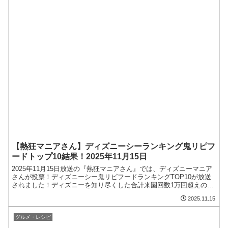
【熱狂マニアさん】ディズニーシーランキング鬼リピフ
ードトップ10結果！2025年11月15日
2025年11月15日放送の『熱狂マニアさん』では、ディズニーマニア
さんが投票！ディズニーシー鬼リピフードランキングTOP10が放送
されました！ディズニーを知り尽くした合計来園回数1万回超えのマ
ニアたちが、ガチで選んだ“本当においしいディズニーフード”と
2025.11.15
は…？この記事では、ディズニーフードトップ10に選ばれたフード
の魅力や販売場所、番組での評価ポイントをまとめてご紹介しま
す！「ディズニーに行ったら...
グルメ・レシピ