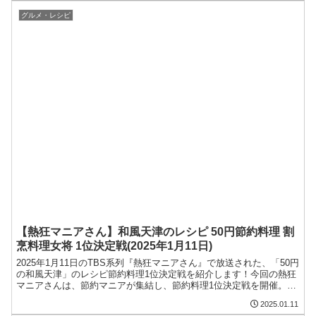
をまとめます。まとめ今回の記事では、2025年1月11日のTBS系列
『熱狂マニア...
グルメ・レシピ
【熱狂マニアさん】和風天津のレシピ 50円節約料理 割
烹料理女将 1位決定戦(2025年1月11日)
2025年1月11日のTBS系列『熱狂マニアさん』で放送された、「50円
の和風天津」のレシピ節約料理1位決定戦を紹介します！今回の熱狂
マニアさんは、節約マニアが集結し、節約料理1位決定戦を開催。
100円以下で作る絶品どんぶりなどが紹介されました。今回の記事で
2025.01.11
は、「和風天津」のレシピ節約料理1位決定戦をまとめます。まとめ