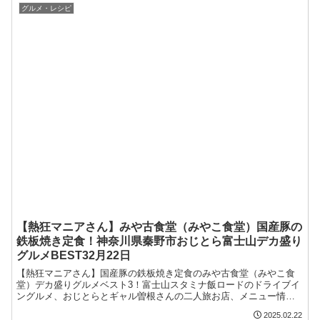
グルメ・レシピ
【熱狂マニアさん】みや古食堂（みやこ食堂）国産豚の
鉄板焼き定食！神奈川県秦野市おじとら富士山デカ盛り
グルメBEST32月22日
【熱狂マニアさん】国産豚の鉄板焼き定食のみや古食堂（みやこ食
堂）デカ盛りグルメベスト3！富士山スタミナ飯ロードのドライブイ
ングルメ、おじとらとギャル曽根さんの二人旅お店、メニュー情報
を紹介します。Youtuberのトラックドライバーおじとらさんおすす
2025.02.22
めグルメ。2025/02/22