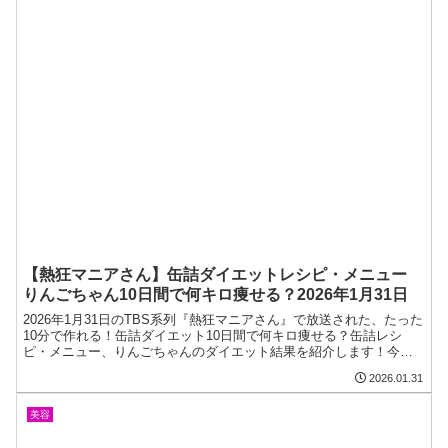
【熱狂マニアさん】缶詰ダイエットレシピ・メニュー
りんごちゃん10日間で何キロ痩せる？2026年1月31日
2026年1月31日のTBS系列『熱狂マニアさん』で放送された、たった
10分で作れる！缶詰ダイエット10日間で何キロ痩せる？缶詰レシ
ピ・メニュー、りんごちゃんのダイエット結果を紹介します！今回
のマニアさんは、話題の「缶詰ダイエット」レシピが特集されまし
2026.01.31
た。缶詰ダイエットに詳しいMONAさんらが、缶詰レシピを考案し
てくれました。りんごちゃんが、マニア厳選缶詰メニューを食べ続
けて、何キロ痩せるのか挑戦...
美容