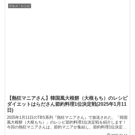
今回の記事では、2025年1月11日のTBS系列『熱狂マニアさん』で放
送された、...
グルメ・レシピ
【熱狂マニアさん】韓国風大根餅（大根もち）のレシピ
ダイエットはらださん節約料理1位決定戦(2025年1月11
日)
2025年1月11日のTBS系列『熱狂マニアさん』で放送された、「韓国
風大根餅（大根もち）」のレシピ節約料理1位決定戦を紹介します！
今回の熱狂マニアさんは、節約マニアが集結し、節約料理1位決定戦
を開催。100円以下で作る絶品どんぶりなどが紹介されました。今回