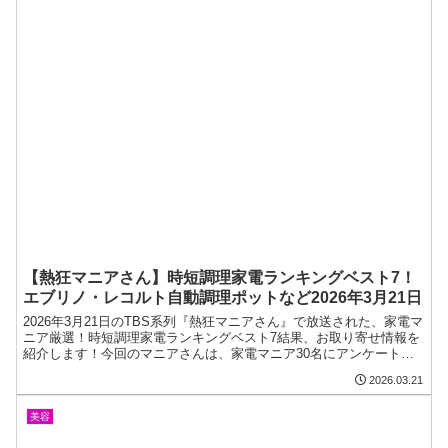
【熱狂マニアさん】時短調理家電ランキングベスト7！
エブリノ・レコルト自動調理ポットなど2026年3月21日
2026年3月21日のTBS系列『熱狂マニアさん』で放送された、家電マ
ニア厳選！時短調理家電ランキングベスト7結果、お取り寄せ情報を
紹介します！今回のマニアさんは、家電マニア30名にアンケートを
実施しマニアランキングを作成！芸能界屈指の家電マニアが、家電
2026.03.21
量販店でベスト7を当てられるか挑戦しました。この記事では、新生
活家電ランキング！調理家電BEST7の機能、通販情報をまとめま
す。時短調理家電ランキ...
美容