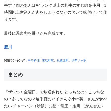
牛すじ肉のあんはA4ランク以上の和牛のすじ肉を使用し3
時間以上煮込んだ肉をしょうゆなどのタレで味付けして作
ります。
最後に温泉卵を乗せたら完成です。
雁川
関連ランキング：
中華料理
|
末広町駅
、
秋葉原駅
、
御茶ノ水駅
まとめ
『ザワつく金曜日』で放送された どっちなの？こっちな
の？あっちなの？選手権のバイきんぐ小峠英二さんが食べ
たい チャーハン（炒飯）兆徳・龍王・雁川 （がんせん）