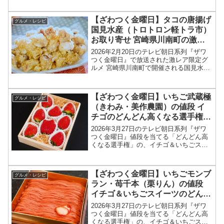
段、お取り寄せ情報をまとめます！ざわ
つく金曜日では「どんどん高くなる選手
【ざわつく金曜日】タコの唐揚げ
グルメ・レシピ
権」と題して、冬に...
国見水産（トロトロン軽トラ市）
お取り寄せ 宮崎県川南町の激レ
ア限定グルメお店情報2026年2月
2026年2月20日のテレビ朝日系列『ザワ
20日
つく金曜日』で放送された激レア限定グ
ルメ 宮崎県川南町で開催される国見水産
（トロトロン軽トラ市）のタコの唐揚げ
お店情報を紹介します！今回のざわつく
金曜日では、全国の激レア限定グル獲得
【ざわつく金曜日】いちご武蔵極
グルメ・レシピ
を目指して、高嶋...
（きわみ・美作農園）の値段 イ
チゴのどんどん高くなる選手権
2026年3月27日
2026年3月27日のテレビ朝日系列『ザワ
つく金曜日』値段を当てる「どんどん高
くなる選手権」の、イチゴ＆いちごスイ
ーツ いちご武蔵極（きわみ・美作農園）
の値段、お取り寄せ情報をまとめます！
ざわつく金曜日では「どんどん高くなる
【ざわつく金曜日】いちごモンブ
グルメ・レシピ
選手権」と題して...
ラン・苺千本（栗りん）の値段
イチゴ＆いちごスイーツのどんど
ん高くなる選手権2026年3月27日
2026年3月27日のテレビ朝日系列『ザワ
つく金曜日』値段を当てる「どんどん高
くなる選手権」の、イチゴ＆いちごスイ