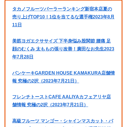
タカノフルーツパーラーランキング新宿本店夏の
売り上げTOP10！1位を当てるな選手権2023年8月
11日
美筋ヨガエクササイズ 下半身悩み股関節 腰痛 足
顔のむくみ 太ももの張り改善！廣田なお先生2023
年7月28日
パンケーキGARDEN HOUSE KAMAKURA店舗情
報 究極の2択（2023年7月21日）
フレンチトーストCAFE AALIYAカフェアリヤ店
舗情報 究極の2択（2023年7月21日）
高級フルーツ マンゴー・シャインマスカット・パ