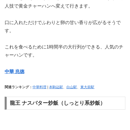
人技で黄金チャーハンへ変えて行きます。
口に入れただけでふわりと卵の甘い香りが広がるそうで
す。
これを食べるために1時間半の大行列ができる、人気のチ
ャーハンです。
中華 兆徳
関連ランキング：
中華料理
|
本駒込駅
、
白山駅
、
東大前駅
龍王 ナスバター炒飯（しっとり系炒飯）