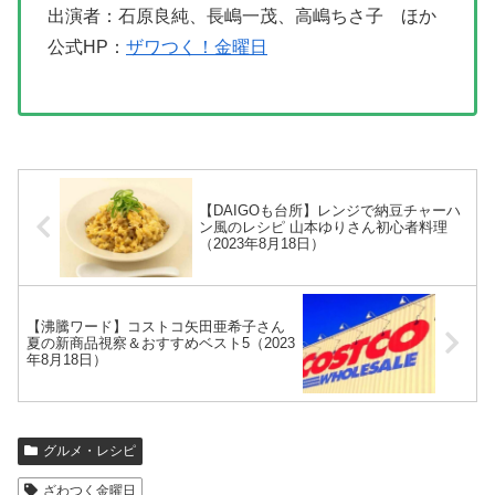
出演者：石原良純、長嶋一茂、高嶋ちさ子 ほか
公式HP：
ザワつく！金曜日
【DAIGOも台所】レンジで納豆チャーハ
ン風のレシピ 山本ゆりさん初心者料理
（2023年8月18日）
【沸騰ワード】コストコ矢田亜希子さん
夏の新商品視察＆おすすめベスト5（2023
年8月18日）
グルメ・レシピ
ざわつく金曜日