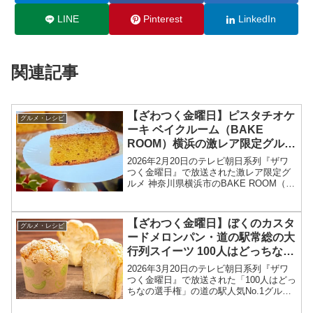
LINE
Pinterest
LinkedIn
関連記事
【ざわつく金曜日】ピスタチオケ
グルメ・レシピ
ーキ ベイクルーム（BAKE
ROOM）横浜の激レア限定グルメ
お店情報2026年2月20日
2026年2月20日のテレビ朝日系列『ザワ
つく金曜日』で放送された激レア限定グ
ルメ 神奈川県横浜市のBAKE ROOM（ベ
イクルーム）ピスタチオケーキ お店情報
を紹介します！今回のざわつく金曜日で
は、全国の激レア限定グル獲得を目指し
【ざわつく金曜日】ぼくのカスタ
グルメ・レシピ
て、高嶋...
ードメロンパン・道の駅常総の大
行列スイーツ 100人はどっちなの
2026年3月20日
2026年3月20日のテレビ朝日系列『ザワ
つく金曜日』で放送された「100人はどっ
ちなの選手権」の道の駅人気No.1グルメ
メロンパンのお店、ぼくとメロンとベー