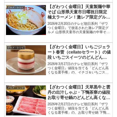
カリー・ぼくのカスタードメロンパンメ
ニュー情報、結果を紹介します！今回の
【ざわつく金曜日】天童製麺中華
グルメ・レシピ
ざわつく...
そば 山形県天童市日曜祝日限定
極太ラーメン！激レア限定グルメ
お店情報2026年2月20日
2026年2月20日のテレビ朝日系列『ザワ
つく金曜日』で放送された激レア限定グ
ルメ 山形県天童市の天童製麺の中華そば
お店情報を紹介します！今回のざわつく
金曜日では、全国の激レア限定グル獲得
を目指して、高嶋ちさ子さん、長嶋一茂
【ざわつく金曜日】いちごジェラ
グルメ・レシピ
さん、石原良純...
ート春雷（cellatoセラート）の値
段 いちごスイーツのどんどん高
くなる選手権2026年3月27日
2026年3月27日のテレビ朝日系列『ザワ
つく金曜日』値段を当てる「どんどん高
くなる選手権」の、イチゴ＆いちごスイ
ーツ セラートが作る、いちごジェラート
春雷の値段、お取り寄せ情報をまとめま
す！ざわつく金曜日では「どんどん高く
【ざわつく金曜日】天草黒牛と雲
グルメ・レシピ
なる選手権」と題...
丹の出汁しゃぶ・下鴨茶寮の値段
お取り寄せ鍋のどんどん高くなる
選手権2026年2月27日
2026年2月27日のテレビ朝日系列『ザワ
つく金曜日』値段を当てる「どんどん高
くなる選手権」の、お取り寄せ鍋 下鴨茶
寮の天草黒牛と雲丹の出汁しゃぶの値