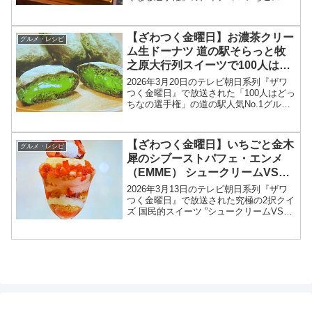
ーツ いちごモンブラン（栗りん）の値
段、お取り寄せ情報をまとめます！ざわ
つく金曜日では「どんどん高くなる選手
【ざわつく金曜日】お濃茶クリー
グルメ・レシピ
権」と題して、イチ...
ム生ドーナツ 道の駅そらっと牧
之原大行列スイーツで100人はど
っちなの選手権2026年3月20日
2026年3月20日のテレビ朝日系列『ザワ
つく金曜日』で放送された「100人はどっ
ちなの選手権」の道の駅人気No.1グルメ
道の駅そらっと牧之原 さとりベーカリー
お濃茶クリーム生ドーナツお店、メニュ
ー情報、結果を紹介します！今回のざわ
【ざわつく金曜日】いちごと金木
グルメ・レシピ
つく...
犀のシブーストパフェ・エンメ
（EMME） シュークリームVSい
ちごパフェ究極の2択結果2026年
2026年3月13日のテレビ朝日系列『ザワ
3月13日
つく金曜日』で放送された究極の2択クイ
ズ 国民的スイーツ ”シュークリームVSい
ちごパフェ（苺パフェ）”の、いちごと金
木犀のシブーストパフェ・エンメ
（EMME）情報を紹介します！今回のざ
わつく金曜日...