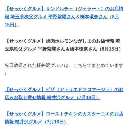
【せっかくグルメ】サンドルチェ（ジェラート）のお店情
報 埼玉県秩父グルメ 平野紫耀さん＆橋本環奈さん（8月
15日）
【せっかくグルメ】焼肉ホルモンながしまのお店情報 埼
玉県秩父グルメ 平野紫耀さん＆橋本環奈さん（8月15日）
先日放送された軽井沢グルメは、こちらでまとめています
↓
【せっかくグルメ】ピザ（アトリエドフロマージュ）のお
店＆お取り寄せ情報 軽井沢グルメ（7月18日）
【せっかくグルメ】ローストチキンのカスターニエのお店
情報 軽井沢グルメ（7月18日）