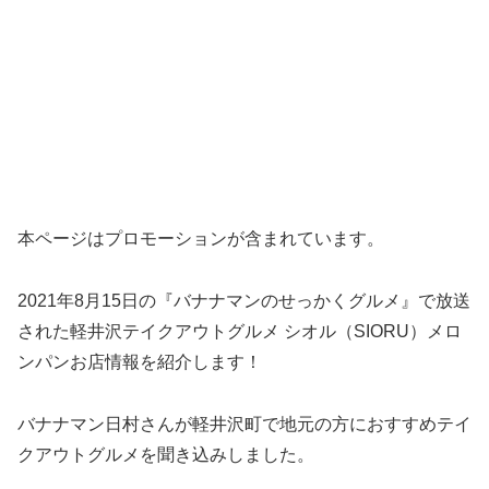
本ページはプロモーションが含まれています。
2021年8月15日の『バナナマンのせっかくグルメ』で放送
された軽井沢テイクアウトグルメ シオル（SIORU）メロ
ンパンお店情報を紹介します！
バナナマン日村さんが軽井沢町で地元の方におすすめテイ
クアウトグルメを聞き込みしました。