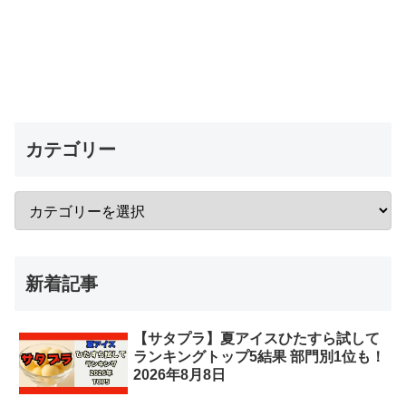
カテゴリー
新着記事
【サタプラ】夏アイスひたすら試して
ランキングトップ5結果 部門別1位も！
2026年8月8日