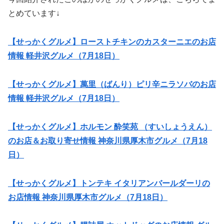
とめています↓
【せっかくグルメ】ローストチキンのカスターニエのお店
情報 軽井沢グルメ（7月18日）
【せっかくグルメ】萬里（ばんり）ピリ辛ニラソバのお店
情報 軽井沢グルメ（7月18日）
【せっかくグルメ】ホルモン 酔笑苑 （すいしょうえん）
のお店＆お取り寄せ情報 神奈川県厚木市グルメ（7月18
日）
【せっかくグルメ】トンテキ イタリアンバールダーリの
お店情報 神奈川県厚木市グルメ（7月18日）