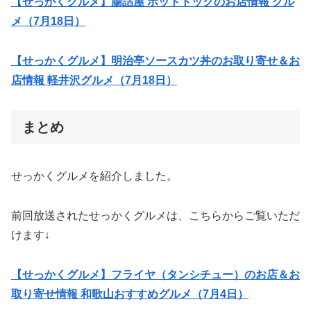
【せっかくグルメ】腸詰屋 ホットドッグのお店情報 グル
メ（7月18日）
【せっかくグルメ】明治亭ソースカツ丼のお取り寄せ＆お
店情報 軽井沢グルメ（7月18日）
まとめ
せっかくグルメを紹介しました。
前回放送されたせっかくグルメは、こちらからご覧いただ
けます↓
【せっかくグルメ】フライヤ（タンシチュー）のお店＆お
取り寄せ情報 和歌山おすすめグルメ（7月4日）