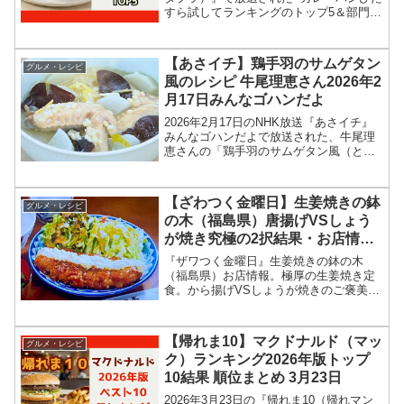
すら試してランキングのトップ5＆部門別
1位の結果を紹介します！この記事では、
番組放送直後に紹介された最新情報をも
とに、コンビニ、スーパーなどで買える
【あさイチ】鶏手羽のサムゲタン
グルメ・レシピ
11種類...
風のレシピ 牛尾理恵さん2026年2
月17日みんなゴハンだよ
2026年2月17日のNHK放送『あさイチ』
みんなゴハンだよで放送された、牛尾理
恵さんの「鶏手羽のサムゲタン風（とり
てばの参鶏湯風）」のレシピを紹介しま
す！今回のあさイチ みんなゴハンだよ
は、料理研究家の牛尾理恵さんが登場！
【ざわつく金曜日】生姜焼きの鉢
グルメ・レシピ
鶏手羽で作る参鶏...
の木（福島県）唐揚げVSしょう
が焼き究極の2択結果・お店情報
2026年4月10日
『ザワつく金曜日』生姜焼きの鉢の木
（福島県）お店情報。極厚の生姜焼き定
食。から揚げVSしょうが焼きのご褒美グ
ルメお店、メニュー情報、究極の二択結
果を紹介します！究極の2択クイズおかず
の定番２品、多数派の結果は？今回のざ
【帰れま10】マクドナルド（マッ
グルメ・レシピ
わつく金曜日では、唐揚げ生姜焼き対決
ク）ランキング2026年版トップ
で多数派を予想。2026年4月10日
10結果 順位まとめ 3月23日
2026年3月23日の『帰れま10（帰れマン