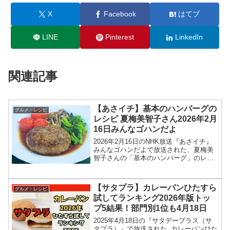
X
Facebook
はてブ
LINE
Pinterest
LinkedIn
関連記事
【あさイチ】基本のハンバーグの
グルメ・レシピ
レシピ 夏梅美智子さん2026年2月
16日みんなゴハンだよ
2026年2月16日のNHK放送『あさイチ』
みんなゴハンだよで放送された、夏梅美
智子さんの「基本のハンバーグ」のレシ
ピを紹介します！今回のあさイチ みんな
ゴハンだよは、料理研究家の夏梅美智子
さんが登場！菜の花や、ミニトマトなど
【サタプラ】カレーパンひたすら
グルメ・レシピ
春の野菜ととも...
試してランキング2026年版トッ
プ5結果！部門別1位も4月18日
2025年4月18日の『サタデープラス（サ
タプラ）』で放送された カレーパンひた