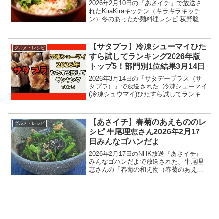
2026年2月10日
2026年2月10日の『あさイチ』で放送さ
れたKiraKiraキッチン（キラキラキッチ
ン）冬のあったか麺料理レシピ 荻野聡士
シェフの和食 「明太かきたまうどん」の
作り方を紹介します！今回の「あさイ
チ」では、KiraKiraキッチンで、冬のあ...
【サタプラ】冷凍シューマイひた
グルメ・レシピ
すら試してランキング2026年版
トップ5！部門別1位結果3月14日
2026年3月14日の『サタデープラス（サ
タプラ）』で放送された 冷凍シューマイ
(冷凍シュウマイ)ひたすら試してランキン
グのトップ5＆部門別1位の結果を紹介し
ます！この記事では、番組放送直後に紹
介された最新情報をもとに、コンビニ、
【あさイチ】春菊のあえもののレ
グルメ・レシピ
スーパー...
シピ 牛尾理恵さん2026年2月17
日みんなゴハンだよ
2026年2月17日のNHK放送『あさイチ』
みんなゴハンだよで放送された、牛尾理
恵さんの「春菊の和え物（春菊のあえも
の）」のレシピを紹介します！今回のあ
さイチ みんなゴハンだよは、料理研究家
の牛尾理恵さんが登場！春菊のあえもの
のレシピを教え...