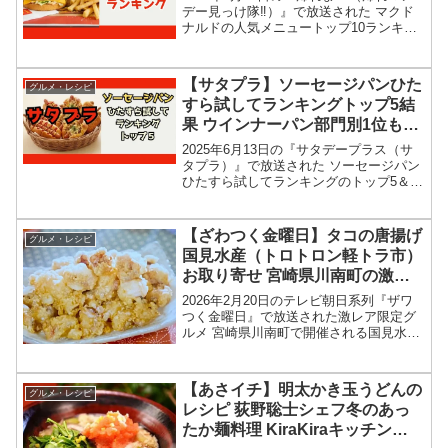
デー見っけ隊‼︎）』で放送された マクド
ナルドの人気メニュートップ10ランキン
グ結果を紹介します！タカアンドトシに
加え、も参戦して、マックの2026年版最
新トップ10ランキングを当てます。5年前
【サタプラ】ソーセージパンひた
グルメ・レシピ
の...
すら試してランキングトップ5結
果 ウインナーパン部門別1位も！
2026年6月13日
2025年6月13日の『サタデープラス（サ
タプラ）』で放送された ソーセージパン
ひたすら試してランキングのトップ5＆部
門別1位の結果を紹介します！この記事で
は、番組放送直後に紹介された最新情報
をもとに、コンビニ、スーパーなどで買
【ざわつく金曜日】タコの唐揚げ
グルメ・レシピ
える 12種...
国見水産（トロトロン軽トラ市）
お取り寄せ 宮崎県川南町の激レ
ア限定グルメお店情報2026年2月
2026年2月20日のテレビ朝日系列『ザワ
20日
つく金曜日』で放送された激レア限定グ
ルメ 宮崎県川南町で開催される国見水産
（トロトロン軽トラ市）のタコの唐揚げ
お店情報を紹介します！今回のざわつく
金曜日では、全国の激レア限定グル獲得
【あさイチ】明太かき玉うどんの
グルメ・レシピ
を目指して、高嶋...
レシピ 荻野聡士シェフ冬のあっ
たか麺料理 KiraKiraキッチン