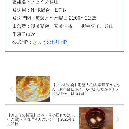
番組名：きょうの料理
放送局：NHK総合・Eテレ
放送時間：毎週月〜水曜日 21:00〜21:25
出演者：後藤繁榮、安藤佳祐、一柳亜矢子、片山
千恵子ほか
公式HP：
きょうの料理HP
【フシギの会】毛蟹大根鍋 居酒屋うちや
ま（麻布台ヒルズ）冬のあったかグルメ
お店情報｜1月21日
【きょうの料理】とろ～り小豆もち(おし
るこ風)河合真理さんのレシピ｜2025年1
月21日