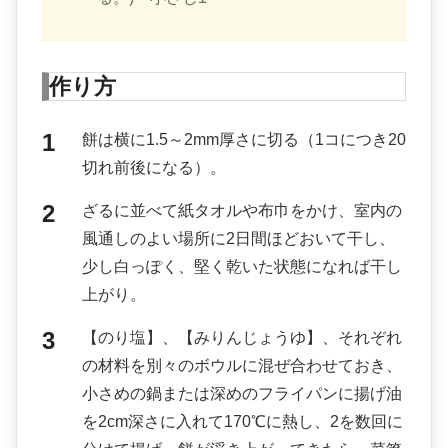
作り方
餅は横に1.5～2mm厚さに切る（1コにつき20
切れ前後になる）。
ざるに並べて紙タオルや布巾をかけ、室内の
風通しのよい場所に2日間ほどおいて干し、
少し白っぽく、堅く乾いた状態になれば干し
上がり。
【のり塩】、【みりんじょうゆ】、それぞれ
の材料を別々のボウルに混ぜ合わせておき、
小さめの鍋または深めのフライパンに揚げ油
を2cm深さに入れて170℃に熱し、2を数回に