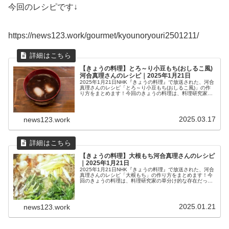
今回のレシピです↓
https://news123.work/gourmet/kyounoryouri2501211/
【きょうの料理】とろ～り小豆もち(おしるこ風)
河合真理さんのレシピ｜2025年1月21日
2025年1月21日NHK『きょうの料理』で放送された、河合
真理さんのレシピ「とろ～り小豆もち(おしるこ風)」の作
り方をまとめます！今回のきょうの料理は、料理研究家の
草分け的な存在だった祖母阿部なをさん譲りのアイデアレ
シピ、残ったお餅がおいしくよみがえる簡単おやつを、河
合真理さんが紹介されました。今回の記事では、『きょう
の料理』で放送された、河合真理さんのレシピ「とろ～り
2025.03.17
news123.work
小豆もち(おしるこ風)」の...
【きょうの料理】大根もち河合真理さんのレシピ
｜2025年1月21日
2025年1月21日NHK『きょうの料理』で放送された、河合
真理さんのレシピ「大根もち」の作り方をまとめます！今
回のきょうの料理は、料理研究家の草分け的な存在だった
祖母阿部なをさん譲りのアイデアレシピ、残ったお餅がお
いしくよみがえる簡単おやつを、河合真理さんが紹介され
ました。今回の記事では、『きょうの料理』で放送され
た、河合真理さんのレシピ「大根もち」の作り方を紹介し
2025.01.21
news123.work
ます。（画像はイメージです）ま...