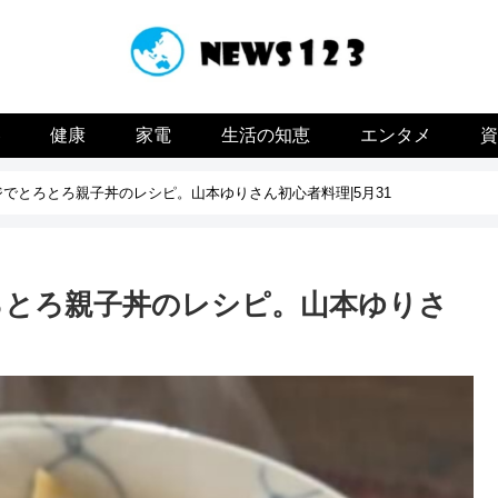
容
健康
家電
生活の知恵
エンタメ
ジでとろとろ親子丼のレシピ。山本ゆりさん初心者料理|5月31
とろとろ親子丼のレシピ。山本ゆりさ