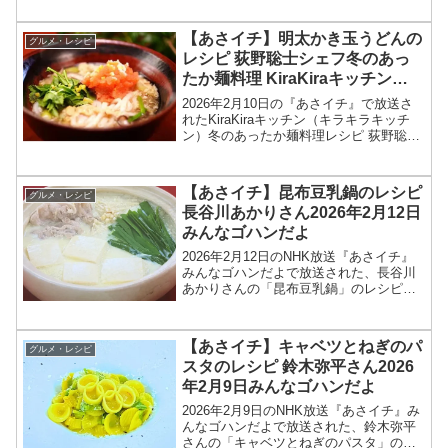
タ」の作り方を紹介します！今回の「あ
さイチ」では、KiraKiraキッチンで、...
【あさイチ】明太かき玉うどんの
グルメ・レシピ
レシピ 荻野聡士シェフ冬のあっ
たか麺料理 KiraKiraキッチン
2026年2月10日
2026年2月10日の『あさイチ』で放送さ
れたKiraKiraキッチン（キラキラキッチ
ン）冬のあったか麺料理レシピ 荻野聡士
シェフの和食 「明太かきたまうどん」の
作り方を紹介します！今回の「あさイ
チ」では、KiraKiraキッチンで、冬のあ...
【あさイチ】昆布豆乳鍋のレシピ
グルメ・レシピ
長谷川あかりさん2026年2月12日
みんなゴハンだよ
2026年2月12日のNHK放送『あさイチ』
みんなゴハンだよで放送された、長谷川
あかりさんの「昆布豆乳鍋」のレシピを
紹介します！今回のあさイチ みんなゴハ
ンだよは、料理研究家の長谷川あかりさ
んが登場！具材を入れて煮るだけのノン
【あさイチ】キャベツとねぎのパ
グルメ・レシピ
オイル鍋のレシ...
スタのレシピ 鈴木弥平さん2026
年2月9日みんなゴハンだよ
2026年2月9日のNHK放送『あさイチ』み
んなゴハンだよで放送された、鈴木弥平
さんの「キャベツとねぎのパスタ」のレ