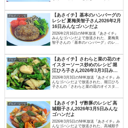
シピを紹介します！今回のあさイチ みん
なゴハンだよは、「ピアットスズキ」オ
ーナーシェフの鈴木弥平さんが登場！ミ
【あさイチ】基本のハンバーグの
グルメ・レシピ
ラノ・コルティ...
レシピ 夏梅美智子さん2026年2月
16日みんなゴハンだよ
2026年2月16日のNHK放送『あさイチ』
みんなゴハンだよで放送された、夏梅美
智子さんの「基本のハンバーグ」のレシ
ピを紹介します！今回のあさイチ みんな
ゴハンだよは、料理研究家の夏梅美智子
さんが登場！菜の花や、ミニトマトなど
【あさイチ】さわらと菜の花のオ
グルメ・レシピ
春の野菜ととも...
イスターソース炒めのレシピ 堀
江ひろ子さん2026年3月3日みん
なゴハンだよ
2026年3月3日のNHK放送『あさイチ』み
んなゴハンだよで放送された、堀江ひろ
子さんの「さわらと菜の花のオイスター
ソース炒め」のレシピを紹介します！今
回のあさイチ みんなゴハンだよは、料理
研究家の堀江ひろ子さんが登場！さわら
【あさイチ】ザ酢豚のレシピ 高
グルメ・レシピ
はふっくら、菜...
城順子さん2026年3月5日みんな
ゴハンだよ
2026年3月5日のNHK放送『あさイチ』み
んなゴハンだよで放送された、高城順子