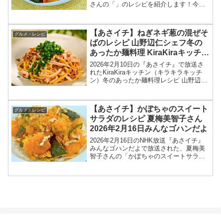
さんの「」のレシピを紹介します！今回
のあさイチ みんなゴハンだよは、料理研
究家の高城順子さんが登場！甘酢にトマ
トケチャップを加えた、ほのかな甘みと
【あさイチ】ねぎネギ葱の混ぜそ
グルメ・レシピ
酸味で、どこか...
ばのレシピ 山野辺仁シェフ冬の
あったか麺料理 KiraKiraキッチン
2026年2月10日
2026年2月10日の『あさイチ』で放送さ
れたKiraKiraキッチン（キラキラキッチ
ン）冬のあったか麺料理レシピ 山野辺仁
シェフの中華 「ねぎ！ネギ！葱！の混ぜ
そば」の作り方を紹介します！今回の
「あさイチ」では、KiraKiraキッチンで...
【あさイチ】かぼちゃのスイート
グルメ・レシピ
サラダのレシピ 夏梅美智子さん
2026年2月16日みんなゴハンだよ
2026年2月16日のNHK放送『あさイチ』
みんなゴハンだよで放送された、夏梅美
智子さんの「かぼちゃのスイートサラ
ダ」のレシピを紹介します！今回のあさ
イチ みんなゴハンだよは、料理研究家の
夏梅美智子さんが登場！レンチンしたカ
ボチャに、塩・く...