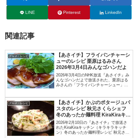
LINE
Pinterest
LinkedIn
関連記事
【あさイチ】フライパンチャーシ
グルメ・レシピ
ューのレシピ 栗原はるみさん
2026年3月4日みんなゴハンだよ
2026年3月4日のNHK放送『あさイチ』み
んなゴハンだよで放送された、栗原はる
みさんの「フライパンチャーシュー」の
レシピを紹介します！今回のあさイチ み
んなゴハンだよは、料理研究家の栗原は
るみさんが登場！栗原さんが東日本大震
【あさイチ】かぶのポタージュパ
グルメ・レシピ
災の際、被災地...
スタのレシピ 秋元さくらシェフ
冬のあったか麺料理 KiraKiraキッ
チン2026年2月10日
2026年2月10日の『あさイチ』で放送さ
れたKiraKiraキッチン（キラキラキッチ
ン）冬のあったか麺料理レシピ 秋元さく
らシェフの洋食 「かぶのポタージュパス