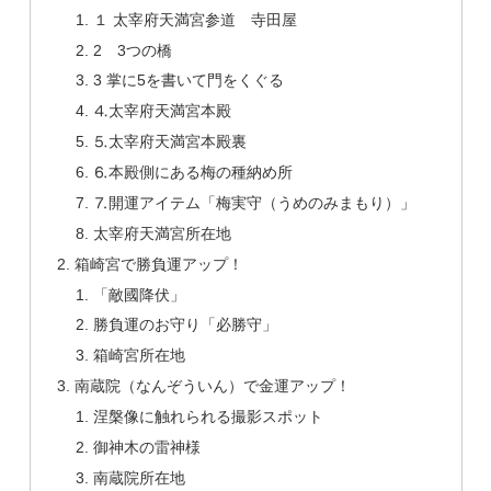
１ 太宰府天満宮参道 寺田屋
2 3つの橋
3 掌に5を書いて門をくぐる
⒋太宰府天満宮本殿
⒌太宰府天満宮本殿裏
⒍本殿側にある梅の種納め所
⒎開運アイテム「梅実守（うめのみまもり）」
太宰府天満宮所在地
箱崎宮で勝負運アップ！
「敵國降伏」
勝負運のお守り「必勝守」
箱崎宮所在地
南蔵院（なんぞういん）で金運アップ！
涅槃像に触れられる撮影スポット
御神木の雷神様
南蔵院所在地