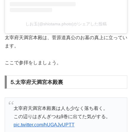
しお玉(@shiotama.photo)がシェアした投稿
太宰府天満宮本殿は、菅原道真公のお墓の真上に立ってい
ます。
ここで参拝をしましょう。
⒌太宰府天満宮本殿裏
太宰府天満宮本殿裏は人も少なく落ち着く。
この辺りはぎんぎつね9巻に出てた気がする。
pic.twitter.com/hUGAJvUPTT