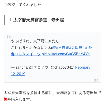
も伝授してくれました。
１ 太宰府天満宮参道 寺田屋
やっぱりね、太宰府に来たら
これも食べとかないとね
#梅ヶ枝餅
#寺田屋
#定番
食べ歩きスイーツ
pic.twitter.com/GuG5BdY4Ye
— sanchan@デコノフ (@chabo7041)
February
12, 2019
太宰府天満宮を参拝する前に、天満宮参道にある寺田屋で
梅
を購入します。