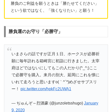
勝負のご利益を願うときは「勝たせてください」
という欲ではなく、「強くなりたい」と願う！
勝負運のお守り「必勝守」
いまさらの話ですが正月１日、ホークスが必勝祈
願に毎年訪れる箱崎宮に初詣に行きました。太宰
府ほどではないにしてもこの人だかり(^_^;)ここ
で必勝守を購入。来月の別大、延岡にこれを懐に
いれて走ろうと思いますo(｀^´*)めざせサブスリ
ー！
pic.twitter.com/hpkFc2UWA1
— ぢゅんぞ～烈酒豪 (@junzoletsshugo)
January
9, 2020