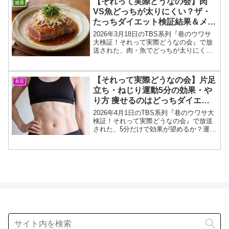
【それって実際どうなの会】肉
健康
なだけ食べても太...
VS魚どっちが太りにくい？ザ・
たっちダイエット検証結果＆メニ
ュー2026年3月18日
2026年3月18日のTBS系列『巷のウワサ
大検証！それって実際どうなの会』で放
送された、肉・魚でどっちが太りにくい
のか⁉︎ザ・たっちさんのダイエット検証＆
結果を紹介します！今回の「それって実
際どうなの会」では、1人は肉料理を食
【それって実際どうなの会】片足
美容
べ、もう1人...
立ち・ねじり運動5分の効果・や
り方 痩せるのはどっちダイエッ
ト結果2026年4月1日
2026年4月1日のTBS系列『巷のウワサ大
検証！それって実際どうなの会』で放送
された、5分だけで効果が望めるか？運動
ABを比較！どっちの方が痩せるのか⁉︎餅
田コシヒカリさん・大橋ミチ子さんのダ
イエット検証＆結果とエクササイズのや
り方を紹介...