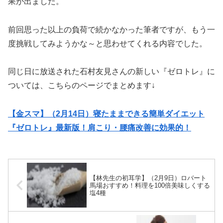
果が出ました。
前回思った以上の負荷で続かなかった筆者ですが、もう一
度挑戦してみようかな～と思わせてくれる内容でした。
同じ日に放送された石村友見さんの新しい『ゼロトレ』に
ついては、こちらのページでまとめます↓
【金スマ】（2月14日）寝たままできる簡単ダイエット
『ゼロトレ』最新版！肩こり・腰痛改善に効果的！
【林先生の初耳学】（2月9日）ロバート
馬場おすすめ！料理を100倍美味しくする
塩4種