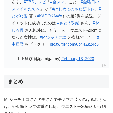
あす、
#TBSテレビ
「
#金スマ
」こと「
#金曜日の
スマイルたちへ
」で『
#はじめてのやせ筋トレ
』
#
とがわ愛
著（
#KADOKAWA
）の第2弾を放送。ダ
イエットに成功したのは
#さとう珠緒
さん、
#や
しろ優
さん以外に、もう一人！ ウエスト-20cmに
なった女性は、
#Mrシャチホコ
の奥様でした！
#
中居君
もビックリ！
pic.twitter.com/0p44Zk24c5
— 山上昌彦 (@gamigarmy)
February 13, 2020
まとめ
Mr.シャチホコさんの奥さんでモノマネ芸人のはるみさん
は、やせ筋トレで体重約11㎏、ウエストー20㎝という結