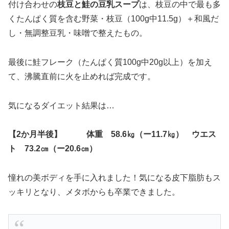
付け合わせの
枝豆と鮭の豆乳スープ
は、枝豆の中で最も多
くたんぱく質を含む野菜・枝豆（100g中11.5g）＋和風だ
し・無調整豆乳・味噌で整えたもの。
最後に鮭フレーク（たんぱく質100g中20g以上）を加え
て、沸騰直前に火を止めれば完成です。
気になるダイエット結果は…
【2か月半後】 体重 58.6㎏（ー11.7㎏） ウエス
ト 73.2㎝（ー20.6㎝）
憧れの美ボディを手に入れました！気になる皮下脂肪もス
ッキリとなり、メタボからも卒業できました。