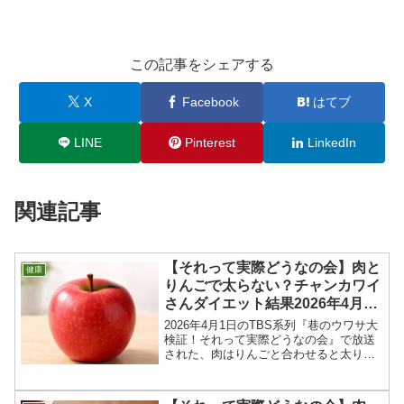
この記事をシェアする
X
Facebook
はてブ
LINE
Pinterest
LinkedIn
関連記事
【それって実際どうなの会】肉と
健康
りんごで太らない？チャンカワイ
さんダイエット結果2026年4月1
日
2026年4月1日のTBS系列『巷のウワサ大
検証！それって実際どうなの会』で放送
された、肉はりんごと合わせると太りに
くい？？チャンカワイさんのダイエット
検証＆結果、メニューを紹介します！肉
に栄養豊富なリンゴを合わせれば、好き