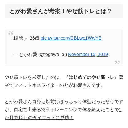
とがわ愛さんが考案！やせ筋トレとは？
19歳 ／ 26歳
pic.twitter.com/CBLwc1WwYB
— とがわ愛 (@togawa_ai)
November 15, 2019
やせ筋トレを考案したのは、
『はじめてのやせ筋トレ』
著
者でフィットネスライターの
とがわ愛
さんです。
とがわ愛さん自身も以前はぽっちゃり体型だったそうです
が、自宅で出来る簡単トレーニングで体を鍛えたことで
5
か月で10㎏のダイエットに成功！