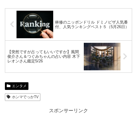
林修のニッポンドリル ドミノピザ人気番
付、人気ランキングベスト５（5月26日）
【突然ですが占ってもいいですか】風間
俊介さん＆つぐみちゃんの占い内容 木下
レオンさん鑑定5/26
エンタメ
ホンマでっかTV
スポンサーリンク