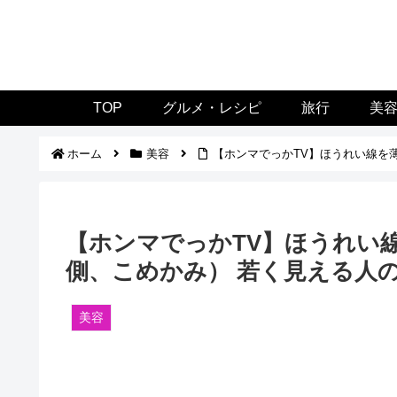
TOP
グルメ・レシピ
旅行
美
ホーム
美容
【ホンマでっかTV】ほうれい線を薄
【ホンマでっかTV】ほうれい
側、こめかみ） 若く見える人の秘
美容