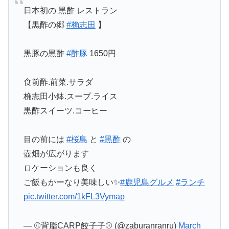
日本初の 黒酢 レストラン
【黒酢の郷
#桷志田
】
黒豚の黒酢
#酢豚
1650円
食前酢.前菜.サラダ
桷志田小鉢.スープ.ライス
黒酢スイーツ.コーヒー
目の前には
#桜島
と
#黒酢
の
壺畑が広がります
ロケーションも良く
ご飯もかーなり美味しい✨
#鹿児島グルメ
#ランチ
pic.twitter.com/1kFL3Vymap
— ⚾背脂CARP餃子子⚾ (@zaburanranru)
March