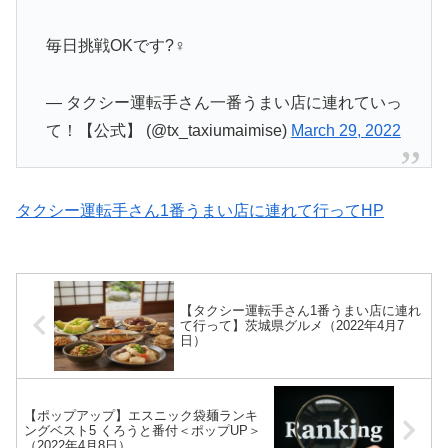
毎日挑戦OKです?‍♀️
— タクシー運転手さん一番うまい店に連れていっ
て！【公式】 (@tx_taxiumaimise)
March 29, 2022
タクシー運転手さん1番うまい店に連れて行ってHP
【タクシー運転手さん1番うまい店に連れ
て行って】茨城県グルメ（2022年4月7
日）
【ポップアップ】エスニック袋麺ランキ
ングベスト5 くろうと番付＜ポップUP＞
（2022年4月8日）