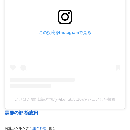
この投稿をInstagramで見る
いけはた/鹿児島/寿司/(@ikehata8.20)がシェアした投稿
黒酢の郷 桷志田
関連ランキング：
創作料理
| 国分