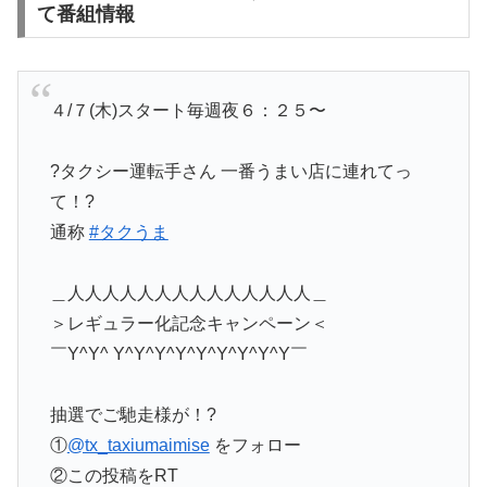
て番組情報
４/７(木)スタート毎週夜６：２５〜
?タクシー運転手さん 一番うまい店に連れてっ
て！?
通称
#タクうま
＿人人人人人人人人人人人人人人＿
＞レギュラー化記念キャンペーン＜
￣Y^Y^ Y^Y^Y^Y^Y^Y^Y^Y^Y￣
抽選でご馳走様が！?
①
@tx_taxiumaimise
をフォロー
②この投稿をRT