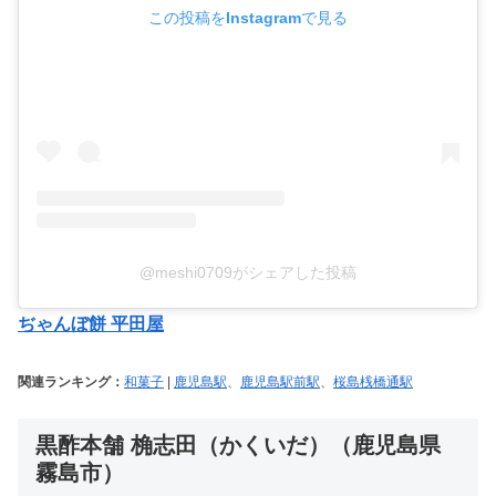
この投稿をInstagramで見る
@meshi0709がシェアした投稿
ぢゃんぼ餅 平田屋
関連ランキング：
和菓子
|
鹿児島駅
、
鹿児島駅前駅
、
桜島桟橋通駅
黒酢本舗 桷志田（かくいだ）（鹿児島県
霧島市）