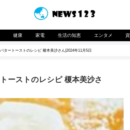
容
健康
家電
生活の知恵
エンタメ
タートーストのレシピ 榎本美沙さん|2024年11月5日
トーストのレシピ 榎本美沙さ