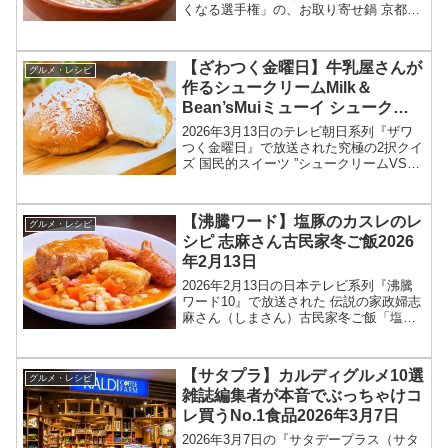
くなる選手権」の、お取り寄せ鍋 京都の
京料理鳥米 水炊き（活鶏水煮いけどりみ
ずたき）の値段、お取り寄せ情報をまと
めます！ざわつく金曜日では「どんどん
【ざわつく金曜日】牛乳屋さんが
グルメ・レシピ
高くなる選手権...
作るシュークリームMilk＆
Bean’sMuiミューイ シュークリ
ームVSいちごパフェ結果2026年
2026年3月13日のテレビ朝日系列『ザワ
3月13日
つく金曜日』で放送された究極の2択クイ
ズ 国民的スイーツ ”シュークリームVSい
ちごパフェ（苺パフェ）”の、牛乳屋さん
が作るシュークリームMilk＆Bean'sMuiミ
ューイ情報を紹介します！今回の...
【沸騰ワード】塩豚のカスレのレ
グルメ・レシピ
シピ 志麻さん古民家冬ご飯2026
年2月13日
2026年2月13日の日本テレビ系列『沸騰
ワード10』で放送された 伝説の家政婦志
麻さん（しまさん）古民家冬ご飯「塩豚
のカスレ」のレシピを紹介します！伝説
の家政婦志麻さんが購入した古民家改装
ドキュメント続編！新居改装プロジェク
【サタプラ】カルディグルメ10選
グルメ・レシピ
トに、今回はト...
雑誌編集者が本音でぶっちゃけコ
レ買うNo.1食品2026年3月7日
2026年3月7日の『サタデープラス（サタ