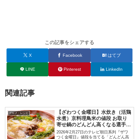
この記事をシェアする
X
Facebook
はてブ
LINE
Pinterest
LinkedIn
関連記事
【ざわつく金曜日】水炊き（活鶏
グルメ・レシピ
水煮）京料理鳥米の値段 お取り
寄せ鍋のどんどん高くなる選手権
2026年2月27日
2026年2月27日のテレビ朝日系列『ザワ
つく金曜日』値段を当てる「どんどん高