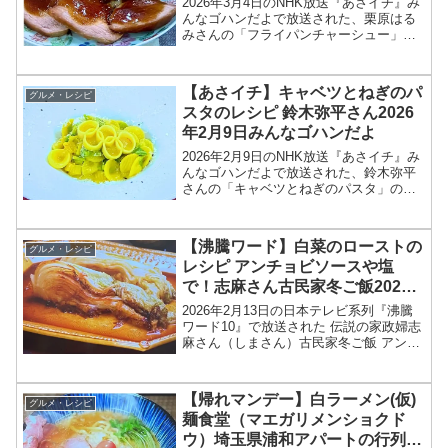
2026年3月4日のNHK放送『あさイチ』み
んなゴハンだよで放送された、栗原はる
みさんの「フライパンチャーシュー」の
レシピを紹介します！今回のあさイチ み
んなゴハンだよは、料理研究家の栗原は
るみさんが登場！栗原さんが東日本大震
【あさイチ】キャベツとねぎのパ
グルメ・レシピ
災の際、被災地...
スタのレシピ 鈴木弥平さん2026
年2月9日みんなゴハンだよ
2026年2月9日のNHK放送『あさイチ』み
んなゴハンだよで放送された、鈴木弥平
さんの「キャベツとねぎのパスタ」のレ
シピを紹介します！今回のあさイチ みん
なゴハンだよは、「ピアットスズキ」オ
ーナーシェフの鈴木弥平さんが登場！ミ
【沸騰ワード】白菜のローストの
グルメ・レシピ
ラノ・コルティ...
レシピ アンチョビソースや塩
で！志麻さん古民家冬ご飯2026
年2月13日
2026年2月13日の日本テレビ系列『沸騰
ワード10』で放送された 伝説の家政婦志
麻さん（しまさん）古民家冬ご飯 アンチ
ョビソース（アンショワヤード）でいた
だく、「白菜のロースト（白菜ステー
キ）」のレシピを紹介します！伝説の家
【帰れマンデー】白ラーメン(仮)
グルメ・レシピ
政婦志麻さんが...
麺食堂（マエガリメンショクド
ウ）埼玉県浦和アパートの行列グ