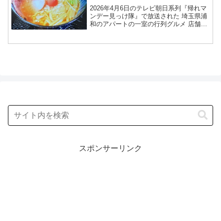
ルメ2026年4月6日
2026年4月6日のテレビ朝日系列『帰れマ
ンデー見っけ隊』で放送された 埼玉県浦
和のアパートの一室の行列グルメ 店舗情
報を紹介します！今回の「帰れマンデー
見っけ隊‼︎」では、日本のそこにどうして
行列が？行列店が特集されました。この
記事では、...
スポンサーリンク