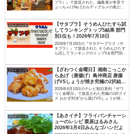
プラ）』で放送された、編集者が本音で
ぶっちゃけNo.1カルディグルメの私だっ
たらコレ買うNo.1（ナンバーワン）10選
結果を紹介します！今回のサタプラで
は、サンキュ！、レタスクラブ編集者が
【サタプラ】そうめんひたすら試
グルメ・レシピ
本音でぶっ...
してランキングトップ5結果 部門
別1位も！2026年7月18日
2026年7月18日の『サタデープラス（サ
タプラ）』で放送された そうめんひたす
ら試してランキングのトップ5＆部門別1
位の結果を紹介します！この記事では、
番組放送直後に紹介された最新情報をも
とに、コンビニ、スーパーなどで買える
【ざわつく金曜日】湘南こっこか
グルメ・レシピ
13種類のそ...
らあげ（唐揚げ）鳥仲商店 唐揚
げVSしょうが焼き究極の2択結
果・お店情報2026年4月10日
2026年4月10日のテレビ朝日系列『ザワ
つく金曜日』で放送された究極の2択クイ
ズ おかず対決”から揚げVSしょうが焼
き”の、湘南こっこからあげ（唐揚げ）鳥
仲商店お店情報、結果を紹介します！今
回のざわつく金曜日では、おかずの定
【あさイチ】フライパンチャーシ
グルメ・レシピ
番、唐揚げと生...
ューのレシピ 栗原はるみさん
2026年3月4日みんなゴハンだよ