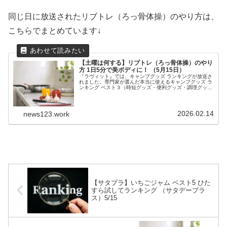
同じ日に放送されたリブトレ（ろっ骨体操）のやり方は、
こちらでまとめています↓
【土曜は何する】リブトレ（ろっ骨体操）のやり
方 1日5分で美ボディに！ （5月15日）
『ラヴィット』では、キャンプグッズ ランキングが放送さ
れました。専門家が選んだ本当に使えるキャンプグッズ ラ
ンキング ベスト３（時短グッズ・便利グッズ・調理グッズ
部門）の結果を紹介します！おすすめキャンプグッズを教
えてくれました。
2026.02.14
news123.work
【サタプラ】いちごジャム ベスト5 ひた
すら試してランキング （サタデープラ
ス）5/15